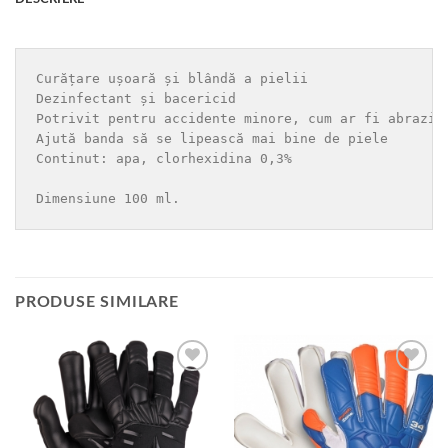
Curățare ușoară și blândă a pielii

Dezinfectant și bacericid

Potrivit pentru accidente minore, cum ar fi abraziun
Ajută banda să se lipească mai bine de piele

Continut: apa, clorhexidina 0,3%

Dimensiune 100 ml.
PRODUSE SIMILARE
Add to
Add to
wishlist
wishlist