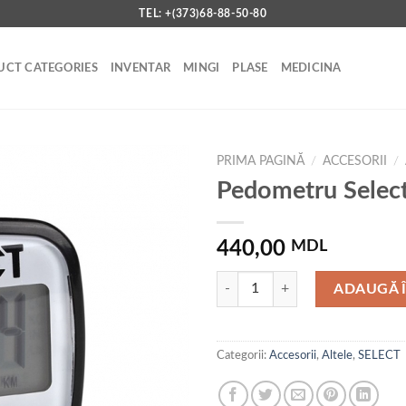
TEL: +(373)68-88-50-80
CT CATEGORIES
INVENTAR
MINGI
PLASE
MEDICINA
PRIMA PAGINĂ
/
ACCESORII
/
Pedometru Selec
Add to
440,00
MDL
wishlist
Cantitate Pedometru Select
ADAUGĂ 
Categorii:
Accesorii
,
Altele
,
SELECT