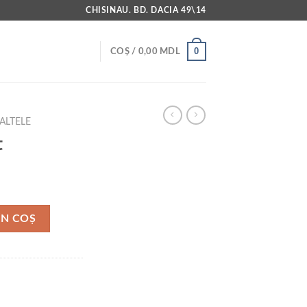
CHISINAU. BD. DACIA 49\14
0
COȘ /
0,00
MDL
ALTELE
t
ÎN COȘ