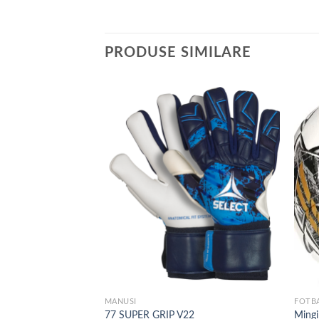
PRODUSE SIMILARE
Add to
Add to
wishlist
wishlist
MANUSI
FOTB
 V22
77 SUPER GRIP V22
Mingi