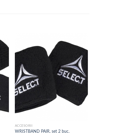
 to
Add to
list
wishlist
ACCESORII
WRISTBAND PAIR, set 2 buc.