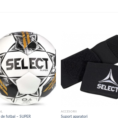
Add to
Add
wishlist
wish
AL
ACCESORII
 de fotbal – SUPER
Suport aparatori