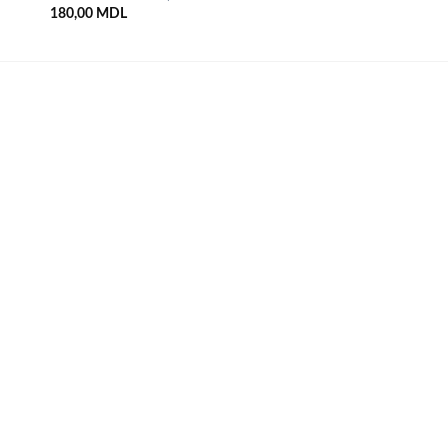
180,00
MDL