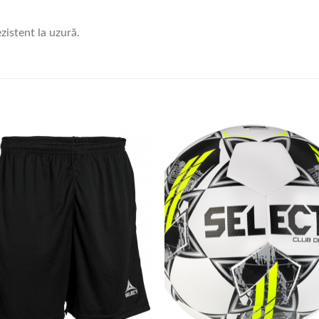
zistent la uzură.
Add to
Add
wishlist
wish