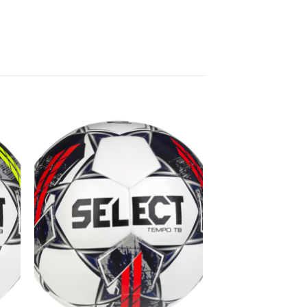
 to
Add to
list
wishlist