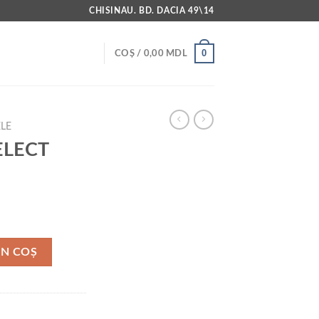
CHISINAU. BD. DACIA 49\14
0
COȘ /
0,00
MDL
ELE
ELECT
 STREET
ÎN COȘ