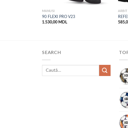
MANUSI
ARBIT
S V21
90 FLEXI PRO V23
REFE
1.530,00
MDL
585,
SEARCH
TOP