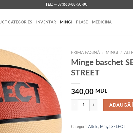
TEL: +(373)68-88-50-80
CT CATEGORIES
INVENTAR
MINGI
PLASE
MEDICINA
PRIMA PAGINĂ
/
MINGI
/
ALT
Minge baschet S
STREET
Add to
wishlist
340,00
MDL
Cantitate Minge baschet SELECT
ADAUGĂ 
Categorii:
Altele
,
Mingi
,
SELECT