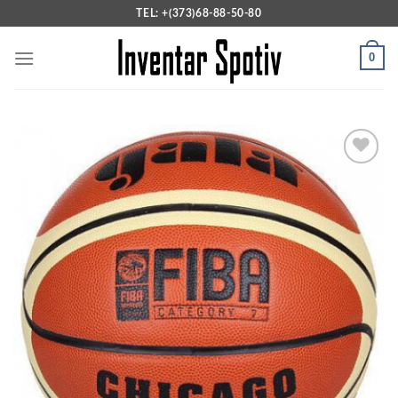
Skip
TEL: +(373)68-88-50-80
to
content
0
Add to
wishlist