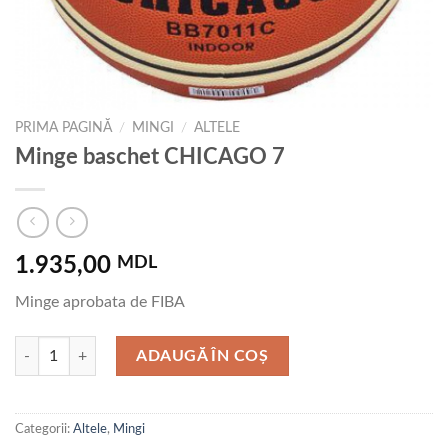
PRIMA PAGINĂ
/
MINGI
/
ALTELE
Minge baschet CHICAGO 7
1.935,00
MDL
Minge aprobata de FIBA
Cantitate Minge baschet CHICAGO 7
ADAUGĂ ÎN COȘ
Categorii:
Altele
,
Mingi