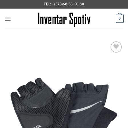
Skip
TEL: +(373)68-88-50-80
to
content
0
Add to
wishlist