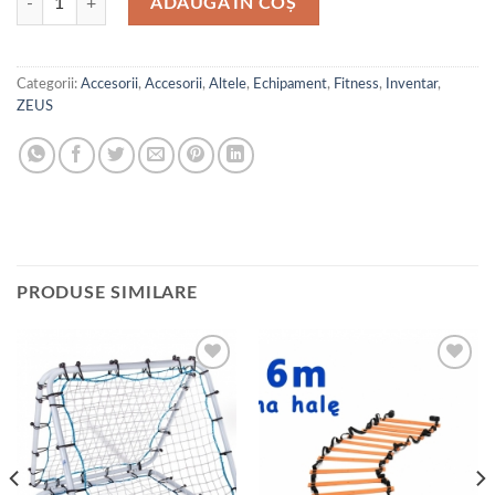
ADAUGĂ ÎN COȘ
Categorii:
Accesorii
,
Accesorii
,
Altele
,
Echipament
,
Fitness
,
Inventar
,
ZEUS
PRODUSE SIMILARE
Add to
Add to
wishlist
wishlist