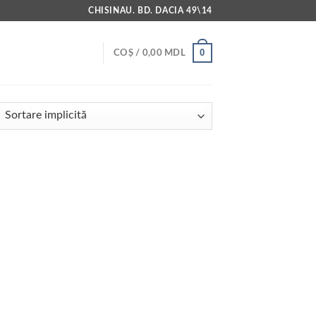
CHISINAU. BD. DACIA 49\14
0
COȘ /
0,00
MDL