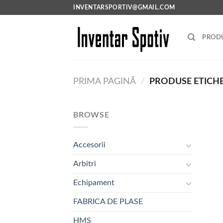
Skip
INVENTARSPORTIV@GMAIL.COM
to
content
PRODU
PRIMA PAGINĂ
/
PRODUSE ETICHE
BROWSE
Accesorii
Arbitri
Echipament
FABRICA DE PLASE
HMS