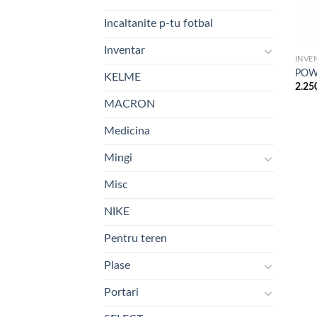
Incaltanite p-tu fotbal
Inventar
INVE
POW
KELME
2.25
MACRON
Medicina
Mingi
Misc
NIKE
Pentru teren
Plase
Portari