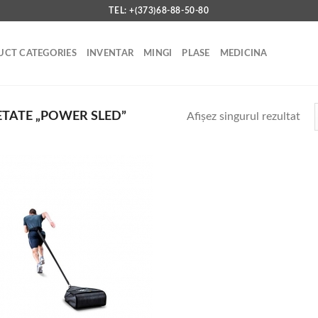
TEL: +(373)68-88-50-80
CT CATEGORIES
INVENTAR
MINGI
PLASE
MEDICINA
TATE „POWER SLED”
Afișez singurul rezultat
Add to
wishlist