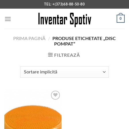
Skip
TEL: +(373)68-88-50-80
to
content
0
PRIMA PAGINĂ
/
PRODUSE ETICHETATE „DISC
POMPAT”
FILTREAZĂ
Add to
wishlist