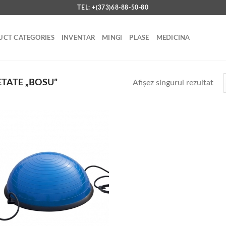
TEL: +(373)68-88-50-80
CT CATEGORIES
INVENTAR
MINGI
PLASE
MEDICINA
TATE „BOSU”
Afișez singurul rezultat
Add to
wishlist