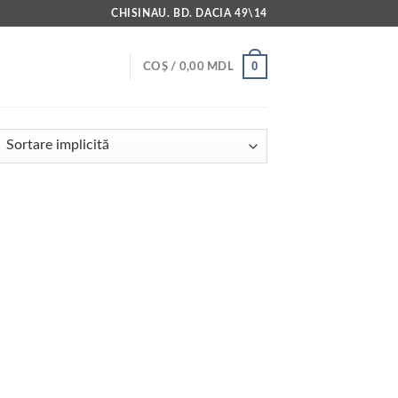
CHISINAU. BD. DACIA 49\14
0
COȘ /
0,00
MDL