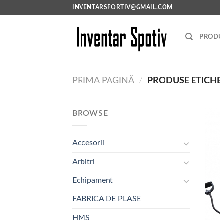
Skip
INVENTARSPORTIV@GMAIL.COM
to
content
PRODU
PRIMA PAGINĂ
/
PRODUSE ETICHE
BROWSE
Accesorii
Arbitri
Echipament
FABRICA DE PLASE
HMS