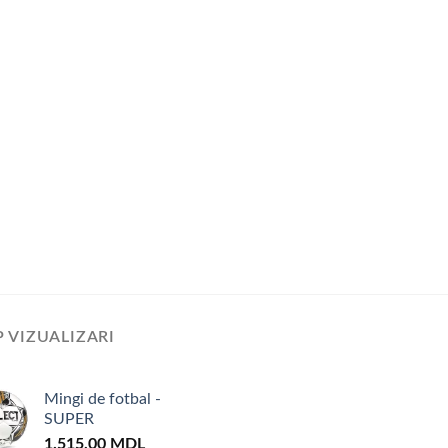
 VIZUALIZARI
Mingi de fotbal -
SUPER
1.515,00
MDL