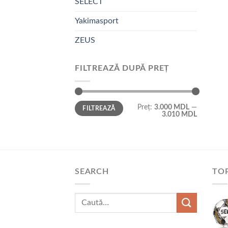
SELECT
Yakimasport
ZEUS
FILTREAZĂ DUPĂ PREȚ
Preț
Preț
Preț:
3.000 MDL
—
FILTREAZĂ
minim
maxim
3.010 MDL
SEARCH
TOP