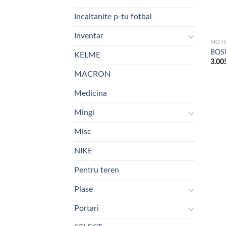
Incaltanite p-tu fotbal
Inventar
MOTO
BOSU
KELME
3.00
MACRON
Medicina
Mingi
Misc
NIKE
Pentru teren
Plase
Portari